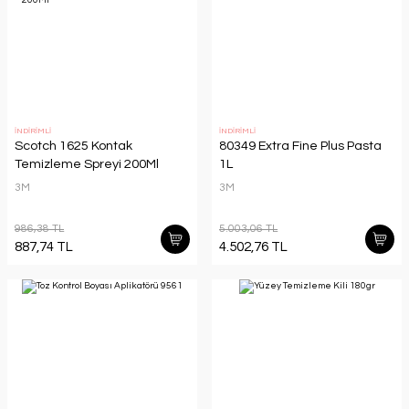
İNDİRİMLİ
İNDİRİMLİ
Scotch 1625 Kontak
80349 Extra Fine Plus Pasta
Temizleme Spreyi 200Ml
1L
3M
3M
986,38 TL
5.003,06 TL
887,74 TL
4.502,76 TL