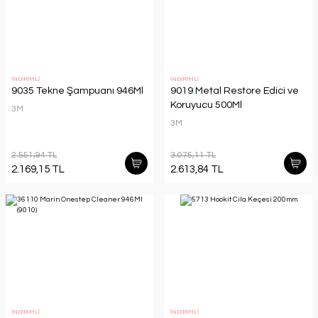
İNDİRİMLİ
İNDİRİMLİ
9035 Tekne Şampuanı 946Ml
9019 Metal Restore Edici ve
Koruyucu 500Ml
3M
3M
2.551,94 TL
3.075,11 TL
2.169,15 TL
2.613,84 TL
İNDİRİMLİ
İNDİRİMLİ