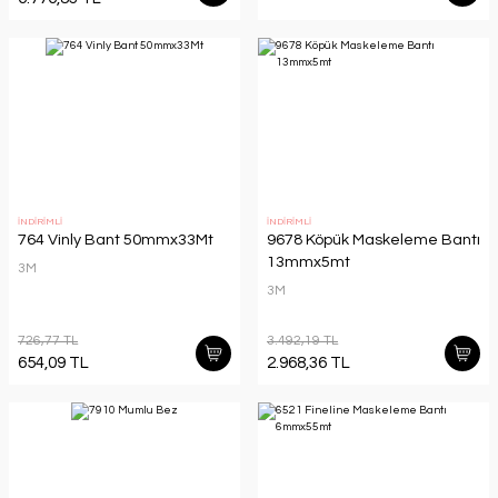
İNDİRİMLİ
İNDİRİMLİ
764 Vinly Bant 50mmx33Mt
9678 Köpük Maskeleme Bantı
13mmx5mt
3M
3M
726,77 TL
3.492,19 TL
654,09 TL
2.968,36 TL