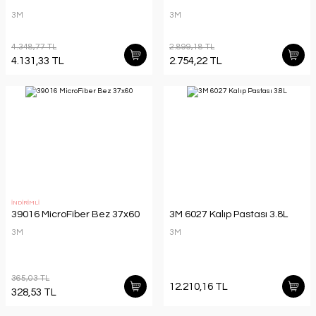
3M
3M
4.348,77 TL
2.899,18 TL
4.131,33 TL
2.754,22 TL
İNDİRİMLİ
39016 MicroFiber Bez 37x60
3M 6027 Kalıp Pastası 3.8L
3M
3M
365,03 TL
12.210,16 TL
328,53 TL