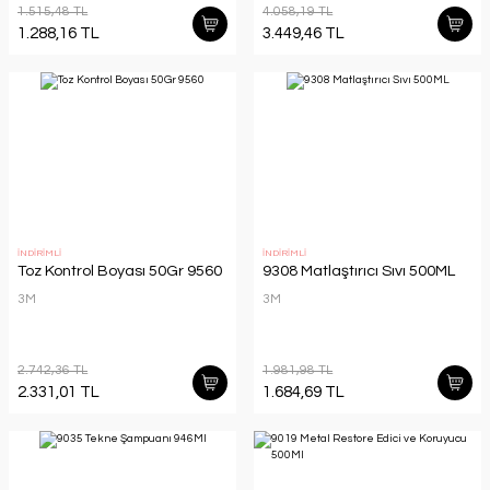
1.515,48 TL
4.058,19 TL
1.288,16 TL
3.449,46 TL
İNDİRİMLİ
İNDİRİMLİ
Toz Kontrol Boyası 50Gr 9560
9308 Matlaştırıcı Sıvı 500ML
3M
3M
2.742,36 TL
1.981,98 TL
2.331,01 TL
1.684,69 TL