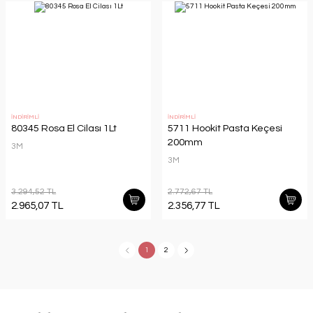
İNDİRİMLİ
İNDİRİMLİ
80345 Rosa El Cilası 1Lt
5711 Hookit Pasta Keçesi
200mm
3M
3M
3.294,52 TL
2.772,67 TL
2.965,07 TL
2.356,77 TL
1
2