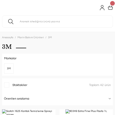
Anasayfa
Marin Bakım Ürünleri
3M
3M
Markalar
3M
Stoktakiler
Toplam 42 ürün