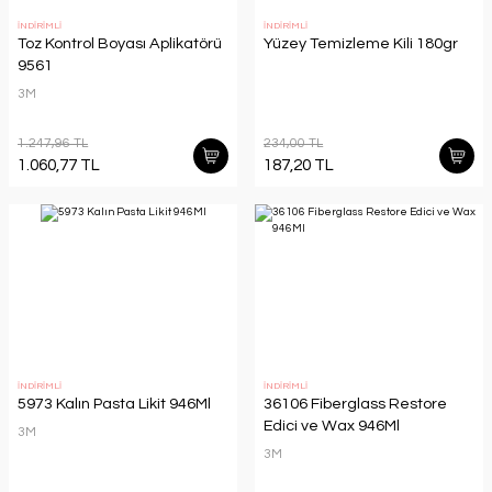
İNDİRİMLİ
İNDİRİMLİ
Toz Kontrol Boyası Aplikatörü
Yüzey Temizleme Kili 180gr
9561
3M
1.247,96 TL
234,00 TL
1.060,77 TL
187,20 TL
İNDİRİMLİ
İNDİRİMLİ
5973 Kalın Pasta Likit 946Ml
36106 Fiberglass Restore
Edici ve Wax 946Ml
3M
3M