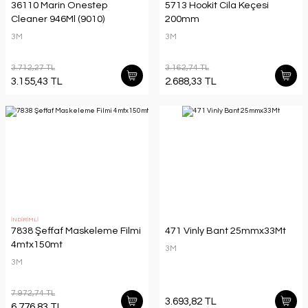
36110 Marin Onestep
5713 Hookit Cila Keçesi
Cleaner 946Ml (9010)
200mm
3M
3M
3.712,27 TL
3.162,74 TL
3.155,43 TL
2.688,33 TL
İNDİRİMLİ
7838 Şeffaf Maskeleme Filmi
471 Vinly Bant 25mmx33Mt
4mtx150mt
3M
3M
7.972,74 TL
3.693,82 TL
6.776,83 TL