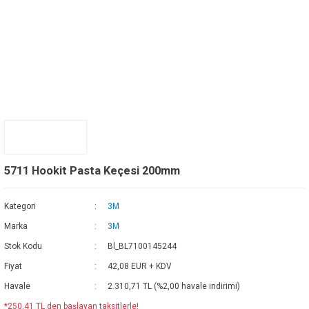
5711 Hookit Pasta Keçesi 200mm
Kategori
3M
Marka
3M
Stok Kodu
Bl_BL7100145244
Fiyat
42,08 EUR + KDV
Havale
2.310,71 TL (%2,00 havale indirimi)
*250,41 TL den başlayan taksitlerle!