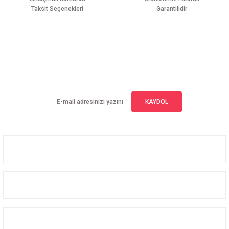
Taksit Seçenekleri
Garantilidir
Gönder
E-BÜLTEN ABONELİĞİ
Yeniliklerden haberdar olmak için haber bültenimize kaydolun
KAYDOL
Üyelik
Kurumsal
Alışveriş