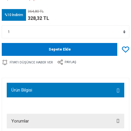
364,80 TL
%10
İndirim
328,32 TL
Sepete Ekle
PAYLAŞ
FIYATI DÜŞÜNCE HABER VER
Ürün Bilgisi
Yorumlar