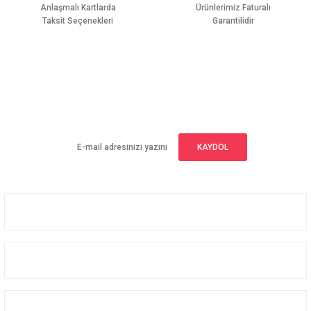
Anlaşmalı Kartlarda
Ürünlerimiz Faturalı
Taksit Seçenekleri
Garantilidir
Gönder
E-BÜLTEN ABONELİĞİ
Yeniliklerden haberdar olmak için haber bültenimize kaydolun
KAYDOL
Üyelik
Kurumsal
Alışveriş