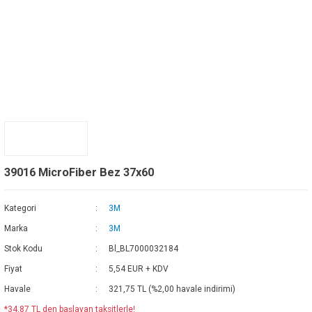
39016 MicroFiber Bez 37x60
Kategori
3M
Marka
3M
Stok Kodu
Bl_BL7000032184
Fiyat
5,54 EUR + KDV
Havale
321,75 TL (%2,00 havale indirimi)
*34,87 TL den başlayan taksitlerle!