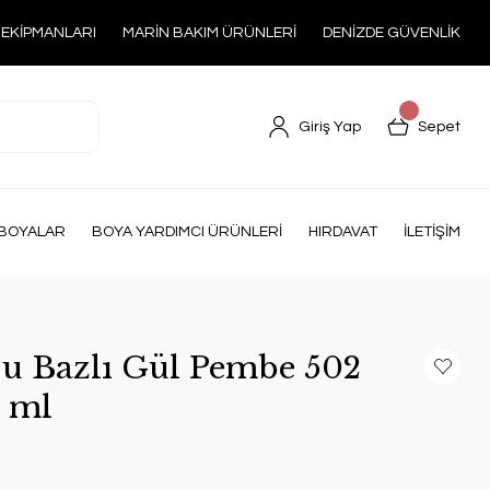
 EKİPMANLARI
MARİN BAKIM ÜRÜNLERİ
DENİZDE GÜVENLİK
Giriş Yap
Sepet
BOYALAR
BOYA YARDIMCI ÜRÜNLERİ
HIRDAVAT
İLETİŞİM
u Bazlı Gül Pembe 502
 ml