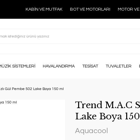
KABİN VE MUTFAK
BOT VE MOTORLARI
MOTOR VE
MÜZİK SİSTEMLERİ
HAVALANDIRMA
TESİSAT
TUVALETLER
azlı Gül Pembe 502 Lake Boya 150 ml
Trend M.A.C S
Lake Boya 150
Aquacool