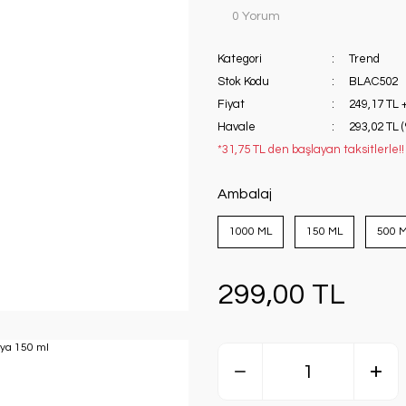
0 Yorum
Kategori
Trend
Stok Kodu
BLAC502
Fiyat
249,17 TL 
Havale
293,02 TL 
*31,75 TL den başlayan taksitlerle!!
Ambalaj
1000 ML
150 ML
500 
299,00 TL