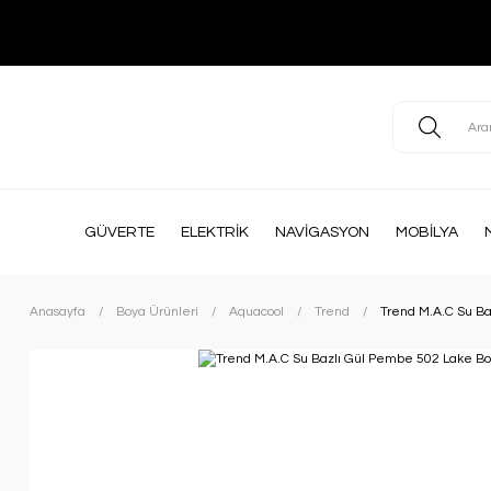
GÜVERTE
ELEKTRİK
NAVİGASYON
MOBİLYA
Anasayfa
Boya Ürünleri
Aquacool
Trend
Trend M.A.C Su B