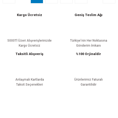
Kargo Ücretsiz
Geniş Teslim Ağı
5000Tl Üzeri Alışverişlerinizde
Türkiye’nin Her Noktasına
Kargo Ücretsiz
Gönderim İmkanı
Taksitli Alışveriş
%100 Orjinaldir
Anlaşmalı Kartlarda
Ürünlerimiz Faturalı
Taksit Seçenekleri
Garantilidir
E-BÜLTEN ABONELİĞİ
Yeniliklerden haberdar olmak için haber bültenimize kaydolun