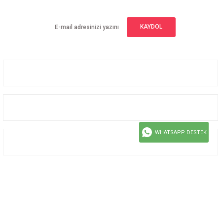
KAYDOL
Üyelik
Kurumsal
WHATSAPP DESTEK
Alışveriş
Bizi Takip Edin
Facebook
Instagram