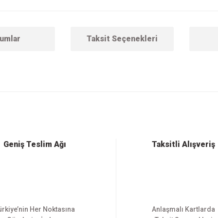
umlar
Taksit Seçenekleri
 konularda yetersiz gördüğünüz noktaları öneri formunu kullanarak tarafımıza ilet
Bu ürüne ilk yorumu siz yapın!
Yorum Yaz
Geniş Teslim Ağı
Taksitli Alışveriş
ürkiye’nin Her Noktasına
Anlaşmalı Kartlarda