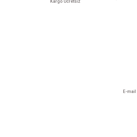
Kargo Ücretsiz
Üyelik
Kurumsa