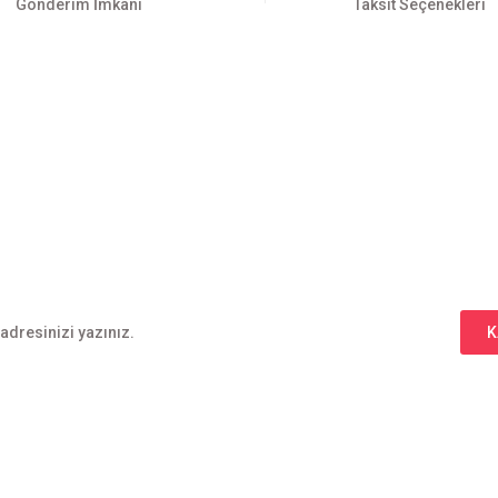
Gönderim İmkanı
Taksit Seçenekleri
Gönder
E-BÜLTEN ABONELİĞİ
Yeniliklerden haberdar olmak için haber bültenimize kaydolun
K
l
Alışveriş