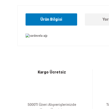
Ürün Bilgisi
Yor
Bu ürünün fiyat bilgisi, resim, ürün açıklamalarında ve diğer
Görüş ve önerileriniz için teşekkür ederiz.
Ürün resmi kalitesiz, bozuk veya görüntülenemiyor.
Ürün açıklamasında eksik bilgiler bulunuyor.
Ürün bilgilerinde hatalar bulunuyor.
Kargo Ücretsiz
Ürün fiyatı diğer sitelerden daha pahalı.
Bu ürüne benzer farklı alternatifler olmalı.
5000Tl Üzeri Alışverişlerinizde
T