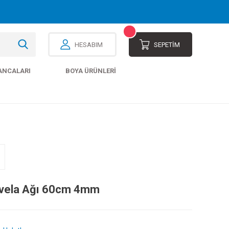
HESABIM
SEPETİM
ANCALARI
BOYA ÜRÜNLERI
evela Ağı 60cm 4mm