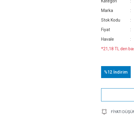
Kategori
Marka
Stok Kodu
Fiyat
Havale
*21,18 TL den baş
%12
İndirim
FIYATI DÜŞÜ