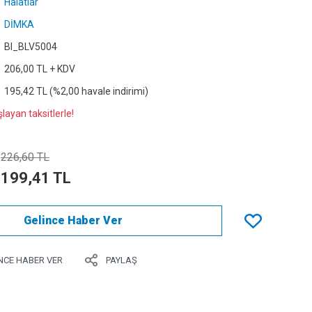
Halatlar
DİMKA
Bl_BLV5004
206,00 TL + KDV
195,42 TL (%2,00 havale indirimi)
layan taksitlerle!
226,60 TL
199,41 TL
Gelince Haber Ver
NCE HABER VER
PAYLAŞ