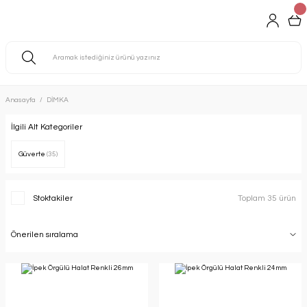
Anasayfa
DİMKA
İlgili Alt Kategoriler
Güverte
(35)
Stoktakiler
Toplam 35 ürün