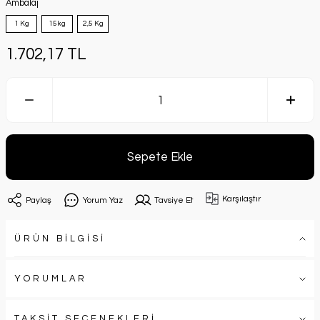
Ambalaj
1 Kg
15kg
2,5 Kg
1.702,17 TL
Sepete Ekle
Karşılaştır
Paylaş
Yorum Yaz
Tavsiye Et
ÜRÜN BİLGİSİ
YORUMLAR
TAKSİT SEÇENEKLERİ