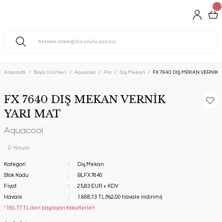
Anasayfa
Boya Ürünleri
Aquacool
Pro
Dış Mekan
FX 7640 DIŞ MEKAN VERNİK 
FX 7640 DIŞ MEKAN VERNİK
YARI MAT
Aquacool
0 Yorum
Kategori
Dış Mekan
Stok Kodu
BLFX7640
Fiyat
25,83 EUR + KDV
Havale
1.668,13 TL (%2,00 havale indirimi)
*180,77 TL den başlayan taksitlerle!!