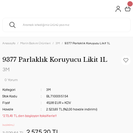
Anasayfa
Marin Bakım Ürünleri
3M
9377 Parlaklık Koruyucu Likit 1L
9377 Parlaklık Koruyucu Likit 1L
3M
0 Yorum
Kategori
3M
Stok Kodu
BL7100095154
Fiyat
45,98 EUR + KDV
Havale
2.523,69 TL (%2,00 havale indirimi)
*273,49 TL den başlayan taksitlerle!!
İNDİRİMLİ
2.575,20 TL