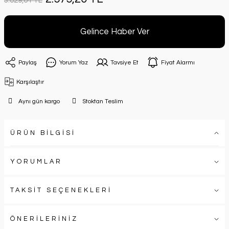
3.029,64 TL
Gelince Haber Ver
Paylaş
Yorum Yaz
Tavsiye Et
Fiyat Alarmı
Karşılaştır
Aynı gün kargo
Stoktan Teslim
ÜRÜN BİLGİSİ
YORUMLAR
TAKSİT SEÇENEKLERİ
ÖNERİLERİNİZ