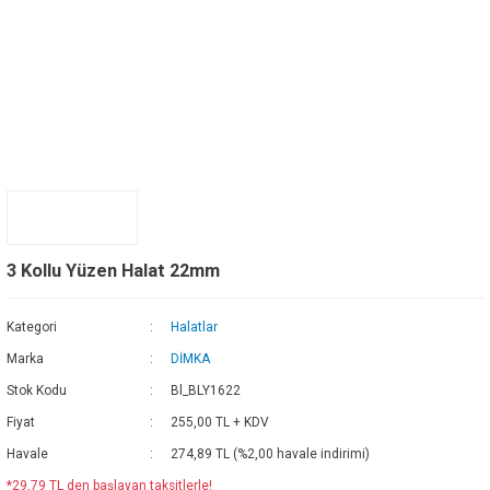
3 Kollu Yüzen Halat 22mm
Kategori
Halatlar
Marka
DİMKA
Stok Kodu
Bl_BLY1622
Fiyat
255,00 TL + KDV
Havale
274,89 TL (%2,00 havale indirimi)
*29,79 TL den başlayan taksitlerle!