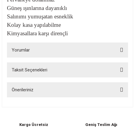
Güneş ışınlarına dayanıklı
Salınımı yumuşatan esneklik
Kolay kasa yapılabilme
Kimyasallara karşı dirençli
Yorumlar
Taksit Seçenekleri
Bu ürüne ilk yorumu siz yapın!
Önerileriniz
Yorum Yaz
Bu ürünün fiyat bilgisi, resim, ürün açıklamalarında ve diğer konularda
yetersiz gördüğünüz noktaları öneri formunu kullanarak tarafımıza
iletebilirsiniz.
Görüş ve önerileriniz için teşekkür ederiz.
Kargo Ücretsiz
Geniş Teslim Ağı