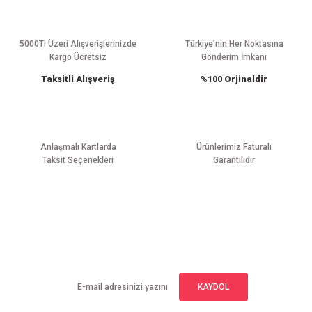
Ürün resmi kalitesiz, bozuk veya görüntülenemiyor.
Ürün açıklamasında eksik bilgiler bulunuyor.
Ürün bilgilerinde hatalar bulunuyor.
5000Tl Üzeri Alışverişlerinizde
Türkiye’nin Her Noktasına
Kargo Ücretsiz
Gönderim İmkanı
Ürün fiyatı diğer sitelerden daha pahalı.
Taksitli Alışveriş
%100 Orjinaldir
Bu ürüne benzer farklı alternatifler olmalı.
Anlaşmalı Kartlarda
Ürünlerimiz Faturalı
Taksit Seçenekleri
Garantilidir
Gönder
E-BÜLTEN ABONELİĞİ
Yeniliklerden haberdar olmak için haber bültenimize kaydolun
KAYDOL