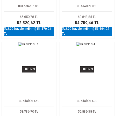
Buzdolabı 100L
Buzdolabı 85L
65.650,78 TL
60.843,85 TL
52.520,62 TL
54.759,46 TL
(%2,00 havale indirimi) 51.470,21
(%2,00 havale indirimi) 53.664,27
TL
TL
TÜKENDİ
TÜKENDİ
Buzdolabı 65L
Buzdolabı 49L
58.736,70 TL
55.839,38 TL