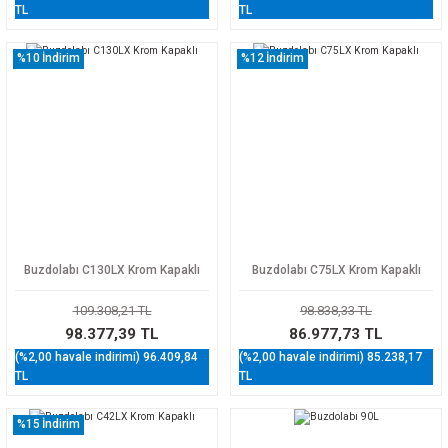
TL
TL
%10
İndirim
%12
İndirim
Buzdolabı C130LX Krom Kapaklı
Buzdolabı C75LX Krom Kapaklı
109.308,21 TL
98.838,33 TL
98.377,39 TL
86.977,73 TL
(%2,00 havale indirimi) 96.409,84
(%2,00 havale indirimi) 85.238,17
TL
TL
%15
İndirim