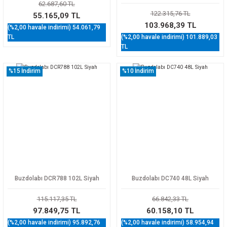
62.687,60 TL
122.315,76 TL
55.165,09 TL
103.968,39 TL
(%2,00 havale indirimi) 54.061,79
TL
(%2,00 havale indirimi) 101.889,03
TL
%15
İndirim
%10
İndirim
Buzdolabı DCR788 102L Siyah
Buzdolabı DC740 48L Siyah
115.117,35 TL
66.842,33 TL
97.849,75 TL
60.158,10 TL
(%2,00 havale indirimi) 95.892,76
(%2,00 havale indirimi) 58.954,94