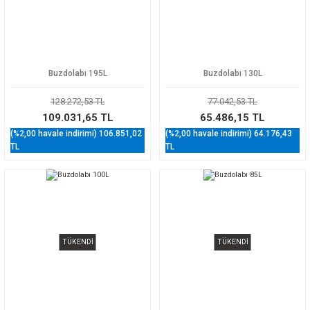
Buzdolabı 195L
Buzdolabı 130L
128.272,53 TL
77.042,53 TL
109.031,65 TL
65.486,15 TL
(%2,00 havale indirimi) 106.851,02
(%2,00 havale indirimi) 64.176,43
TL
TL
TÜKENDİ
TÜKENDİ