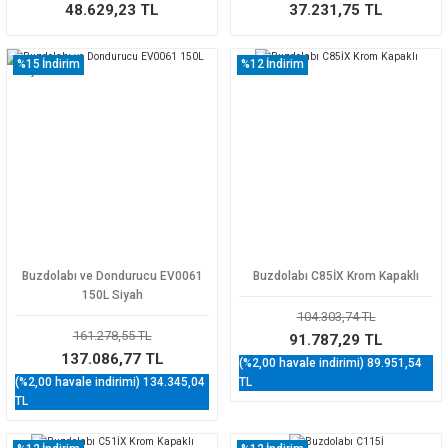
48.629,23 TL
37.231,75 TL
%15
İndirim
%12
İndirim
Buzdolabı ve Dondurucu EV0061
Buzdolabı C85İX Krom Kapaklı
150L Siyah
104.303,74 TL
161.278,55 TL
91.787,29 TL
137.086,77 TL
(%2,00 havale indirimi) 89.951,54
(%2,00 havale indirimi) 134.345,04
TL
TL