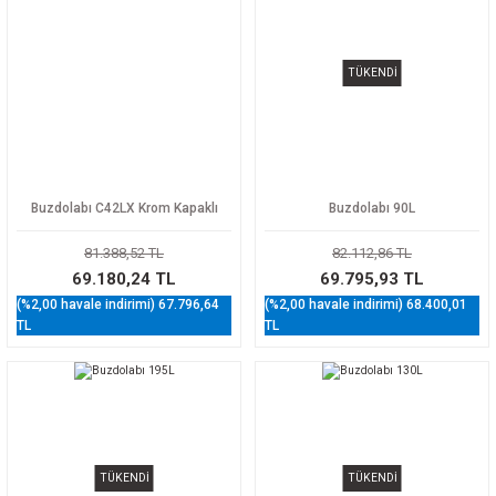
TÜKENDİ
Buzdolabı C42LX Krom Kapaklı
Buzdolabı 90L
81.388,52 TL
82.112,86 TL
69.180,24 TL
69.795,93 TL
(%2,00 havale indirimi) 67.796,64
(%2,00 havale indirimi) 68.400,01
TL
TL
TÜKENDİ
TÜKENDİ