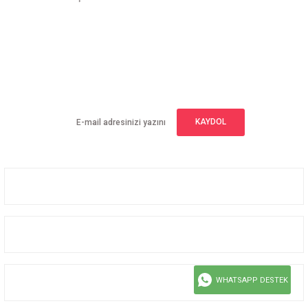
E-BÜLTEN ABONELİĞİ
Yeniliklerden haberdar olmak için haber bültenimize kaydolun
KAYDOL
Üyelik
Kurumsal
WHATSAPP DESTEK
Alışveriş