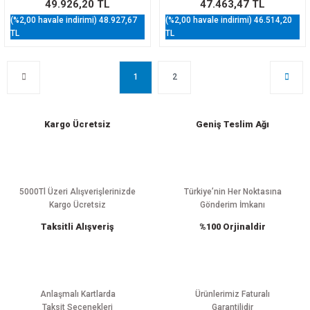
49.926,20 TL
47.463,47 TL
(%2,00 havale indirimi) 48.927,67
(%2,00 havale indirimi) 46.514,20
TL
TL
1
2
Kargo Ücretsiz
Geniş Teslim Ağı
5000Tl Üzeri Alışverişlerinizde
Türkiye’nin Her Noktasına
Kargo Ücretsiz
Gönderim İmkanı
Taksitli Alışveriş
%100 Orjinaldir
Anlaşmalı Kartlarda
Ürünlerimiz Faturalı
Taksit Seçenekleri
Garantilidir