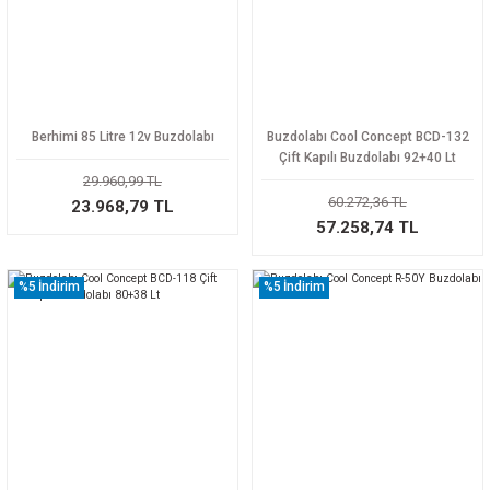
Berhimi 85 Litre 12v Buzdolabı
Buzdolabı Cool Concept BCD-132
Çift Kapılı Buzdolabı 92+40 Lt
29.960,99 TL
60.272,36 TL
23.968,79 TL
57.258,74 TL
%5
İndirim
%5
İndirim