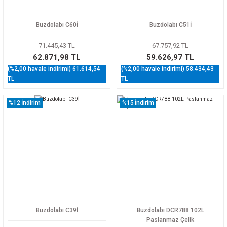
Buzdolabı C60İ
Buzdolabı C51İ
71.445,43 TL
67.757,92 TL
62.871,98 TL
59.626,97 TL
(%2,00 havale indirimi) 61.614,54
(%2,00 havale indirimi) 58.434,43
TL
TL
%12
İndirim
%15
İndirim
Buzdolabı C39İ
Buzdolabı DCR788 102L
Paslanmaz Çelik