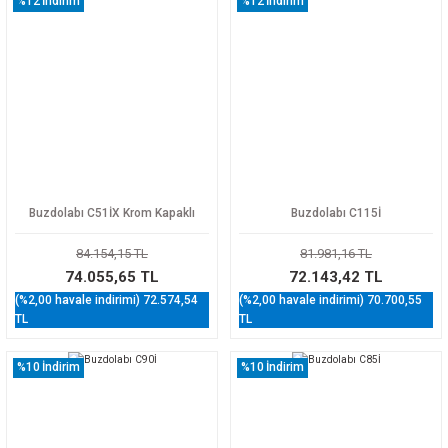
%12
İndirim
%12
İndirim
Buzdolabı C51İX Krom Kapaklı
Buzdolabı C115İ
84.154,15 TL
81.981,16 TL
74.055,65 TL
72.143,42 TL
(%2,00 havale indirimi) 72.574,54
(%2,00 havale indirimi) 70.700,55
TL
TL
%10
İndirim
%10
İndirim