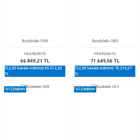
Buzdolabı C90İ
Buzdolabı C85İ
74.276,90 TL
79.610,62 TL
66.849,21 TL
71.649,56 TL
(%2,00 havale indirimi) 65.512,23
(%2,00 havale indirimi) 70.216,57
TL
TL
%12
İndirim
%12
İndirim