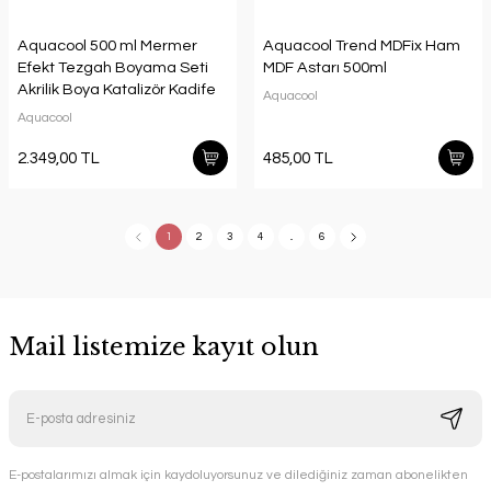
Aquacool 500 ml Mermer
Aquacool Trend MDFix Ham
Efekt Tezgah Boyama Seti
MDF Astarı 500ml
Akrilik Boya Katalizör Kadife
Aquacool
Rulo Boyacı Tavası
Aquacool
2.349,00 TL
485,00 TL
1
2
3
4
..
6
Mail listemize kayıt olun
E-postalarımızı almak için kaydoluyorsunuz ve dilediğiniz zaman abonelikten