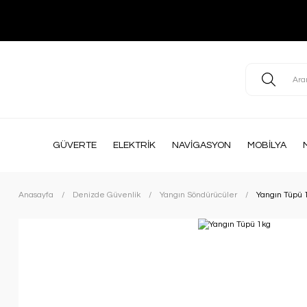
GÜVERTE
ELEKTRİK
NAVİGASYON
MOBİLYA
Anasayfa
Denizde Güvenlik
Yangın Söndürücüler
Yangın Tüpü 