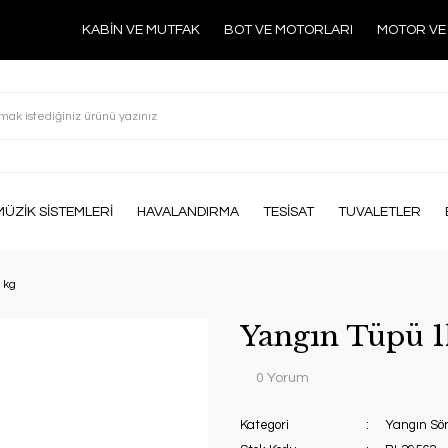
KABİN VE MUTFAK
BOT VE MOTORLARI
MOTOR VE
MÜZİK SİSTEMLERİ
HAVALANDIRMA
TESİSAT
TUVALETLER
1kg
Yangın Tüpü 1
0 Yorum
Kategori
Yangın Sö