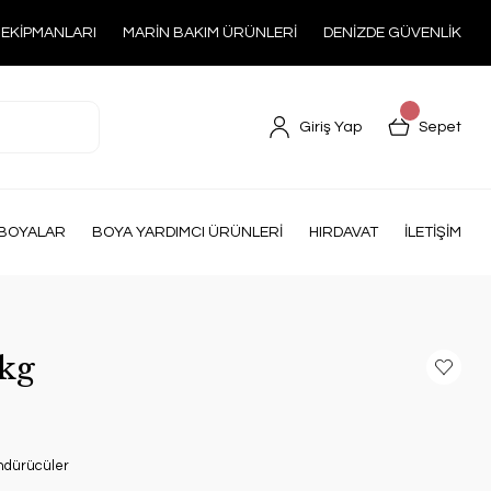
 EKİPMANLARI
MARİN BAKIM ÜRÜNLERİ
DENİZDE GÜVENLİK
Giriş Yap
Sepet
BOYALAR
BOYA YARDIMCI ÜRÜNLERİ
HIRDAVAT
İLETİŞİM
kg
ndürücüler