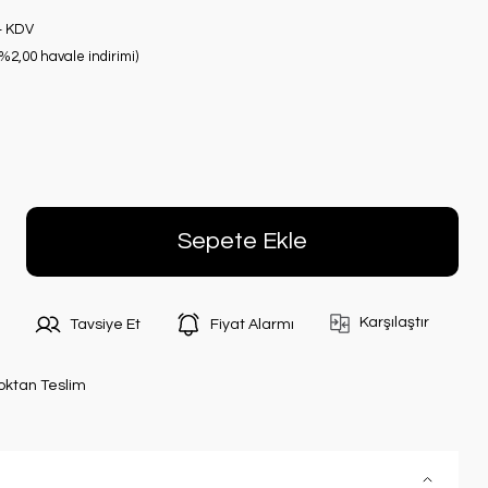
+ KDV
(%2,00 havale indirimi)
Sepete Ekle
Karşılaştır
Tavsiye Et
Fiyat Alarmı
oktan Teslim