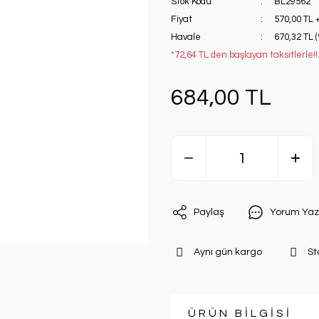
Stok Kodu
BL29562
Fiyat
570,00 TL 
Havale
670,32 TL 
*72,64 TL den başlayan taksitlerle!!
684,00 TL
Paylaş
Yorum Yaz
Aynı gün kargo
St
ÜRÜN BİLGİSİ