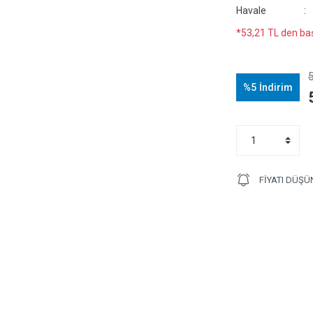
Havale
*53,21 TL den baş
%5
İndirim
FIYATI DÜŞÜ