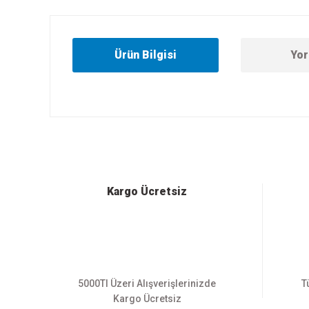
Ürün Bilgisi
Yor
Bu ürünün fiyat bilgisi, resim, ürün açıklamalarında ve diğer
Görüş ve önerileriniz için teşekkür ederiz.
Ürün resmi kalitesiz, bozuk veya görüntülenemiyor.
Ürün açıklamasında eksik bilgiler bulunuyor.
Ürün bilgilerinde hatalar bulunuyor.
Kargo Ücretsiz
Ürün fiyatı diğer sitelerden daha pahalı.
Bu ürüne benzer farklı alternatifler olmalı.
5000Tl Üzeri Alışverişlerinizde
T
Kargo Ücretsiz