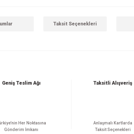
umlar
Taksit Seçenekleri
 konularda yetersiz gördüğünüz noktaları öneri formunu kullanarak tarafımıza ilet
Bu ürüne ilk yorumu siz yapın!
Yorum Yaz
Geniş Teslim Ağı
Taksitli Alışveriş
ürkiye’nin Her Noktasına
Anlaşmalı Kartlarda
Gönderim İmkanı
Taksit Seçenekleri