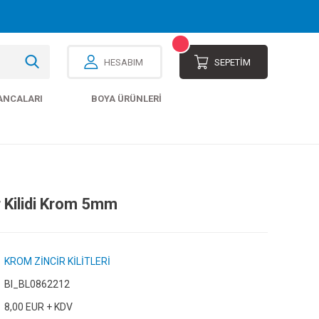
HESABIM
SEPETİM
ANCALARI
BOYA ÜRÜNLERI
r Kilidi Krom 5mm
KROM ZİNCİR KİLİTLERİ
Bl_BL0862212
8,00 EUR + KDV