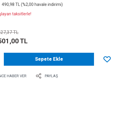
490,98 TL (%2,00 havale indirimi)
layan taksitlerle!
527,37 TL
501,00 TL
Sepete Ekle
NCE HABER VER
PAYLAŞ