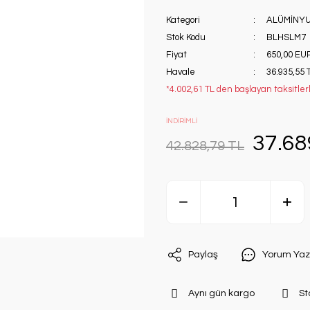
Kategori
ALÜMİNY
Stok Kodu
BLHSLM7
Fiyat
650,00 EU
Havale
36.935,55 
*4.002,61 TL den başlayan taksitlerl
İNDİRİMLİ
37.68
42.828,79 TL
Paylaş
Yorum Yaz
Aynı gün kargo
St