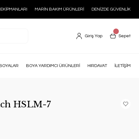
 EKİPMANLARI
MARİN BAKIM ÜRÜNLERİ
DENİZDE GÜVENLİK
Giriş Yap
Sepet
BOYALAR
BOYA YARDIMCI ÜRÜNLERİ
HIRDAVAT
İLETİŞİM
atch HSLM-7