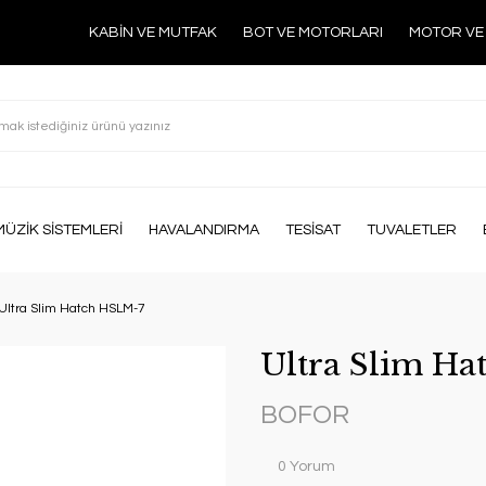
KABİN VE MUTFAK
BOT VE MOTORLARI
MOTOR VE
MÜZİK SİSTEMLERİ
HAVALANDIRMA
TESİSAT
TUVALETLER
Ultra Slim Hatch HSLM-7
Ultra Slim H
BOFOR
0 Yorum