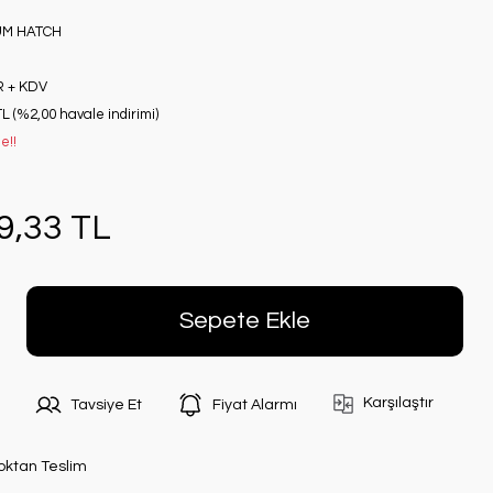
UM HATCH
R + KDV
TL (%2,00 havale indirimi)
e!!
9,33 TL
Sepete Ekle
Karşılaştır
Tavsiye Et
Fiyat Alarmı
oktan Teslim