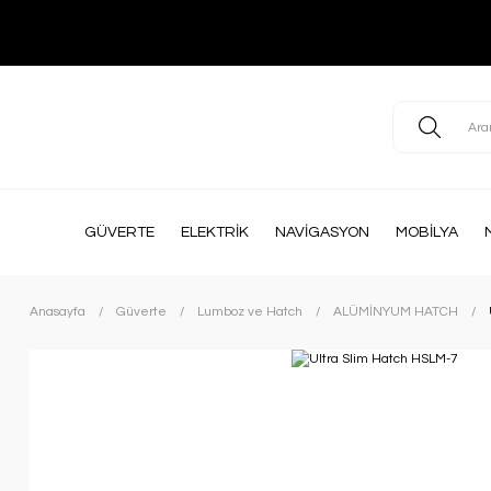
GÜVERTE
ELEKTRİK
NAVİGASYON
MOBİLYA
Anasayfa
Güverte
Lumboz ve Hatch
ALÜMİNYUM HATCH