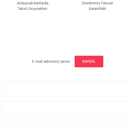
Anlaşmalı Kartlarda
Ürünlerimiz Faturalı
Taksit Seçenekleri
Garantilidir
Gönder
E-BÜLTEN ABONELİĞİ
Yeniliklerden haberdar olmak için haber bültenimize kaydolun
KAYDOL
Üyelik
Kurumsal
Alışveriş