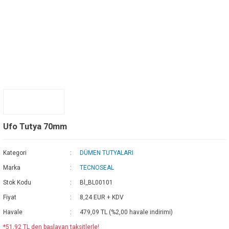
Ufo Tutya 70mm
Kategori
DÜMEN TUTYALARI
Marka
TECNOSEAL
Stok Kodu
Bl_BL00101
Fiyat
8,24 EUR + KDV
Havale
479,09 TL (%2,00 havale indirimi)
*51,92 TL den başlayan taksitlerle!