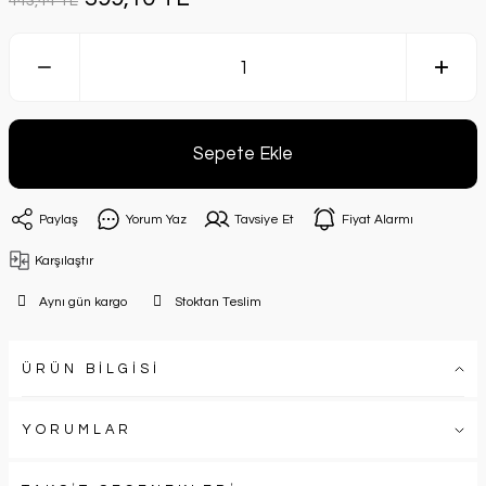
443,44 TL
Sepete Ekle
Paylaş
Yorum Yaz
Tavsiye Et
Fiyat Alarmı
Karşılaştır
Aynı gün kargo
Stoktan Teslim
ÜRÜN BİLGİSİ
YORUMLAR