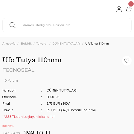
Anasayfa
Elektrik
Tutyalar
DÜMEN TUTYALARI
Ufo Tutya 110mm
Ufo Tutya 110mm
TECNOSEAL
0 Yorum
Kategori
DÜMEN TUTYALARI
Stok Kodu
BL00103
Fiyat
6,73 EUR + KDV
Havale
391,12 TL (%2,00 havale indirimi)
*42,38 TL den başlayan taksitlerle!!
İNDİRİMLİ
399,10 TL