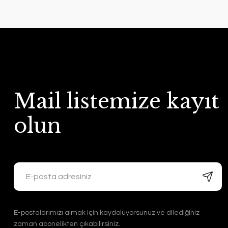
Mail listemize kayıt
olun
E-postalarımızı almak için kaydoluyorsunuz ve dilediğiniz
zaman abonelikten çıkabilirsiniz.