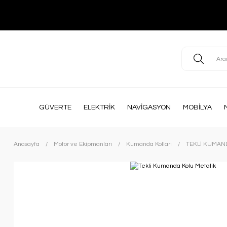
GÜVERTE
ELEKTRİK
NAVİGASYON
MOBİLYA
Anasayfa
Motor ve Ekipmanları
Kumanda Kolları
TEKLİ KUMAN