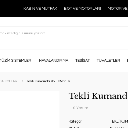
KABİN VE MUTFAK
BOT VE MOTORLARI
MOTOR VE
MÜZİK SİSTEMLERİ
HAVALANDIRMA
TESİSAT
TUVALETLER
DA KOLLARI
Tekli Kumanda Kolu Metalik
Tekli Kumanda
0 Yorum
Kategori
TEKLİ KU