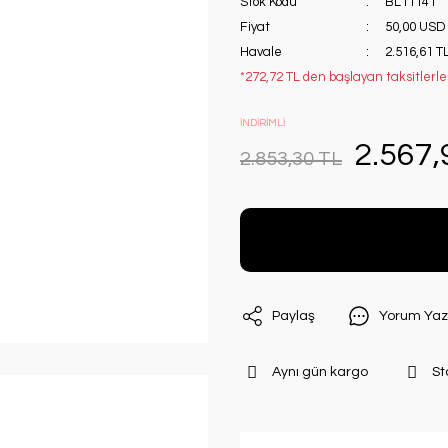
Stok Kodu
BL11141
Fiyat
50,00 USD
Havale
2.516,61 TL
*272,72 TL den başlayan taksitlerle!
İNDİRİMLİ
2.567,
2.853,30 TL
Paylaş
Yorum Yaz
Aynı gün kargo
St