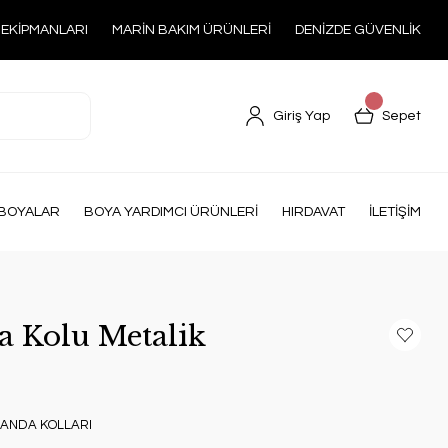
 EKİPMANLARI
MARİN BAKIM ÜRÜNLERİ
DENİZDE GÜVENLİK
Giriş Yap
Sepet
BOYALAR
BOYA YARDIMCI ÜRÜNLERİ
HIRDAVAT
İLETİŞİM
 Kolu Metalik
MANDA KOLLARI