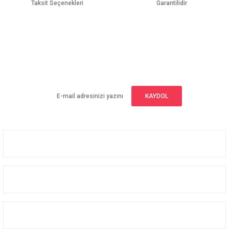
Taksit Seçenekleri
Garantilidir
Gönder
E-BÜLTEN ABONELİĞİ
Yeniliklerden haberdar olmak için haber bültenimize kaydolun
KAYDOL
Üyelik
Kurumsal
Alışveriş