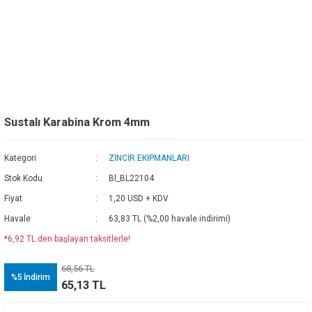
Sustalı Karabina Krom 4mm
Kategori
ZİNCİR EKİPMANLARI
Stok Kodu
Bl_BL22104
Fiyat
1,20 USD + KDV
Havale
63,83 TL (%2,00 havale indirimi)
*6,92 TL den başlayan taksitlerle!
68,56 TL
%5
İndirim
65,13 TL