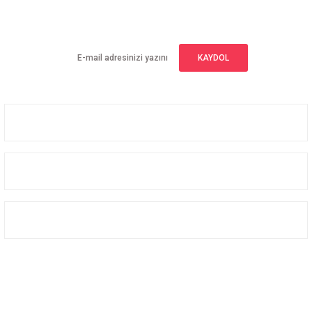
Yeniliklerden haberdar olmak için haber bültenimize kaydolun
KAYDOL
Üyelik
Kurumsal
Alışveriş
Bizi Takip Edin
Facebook