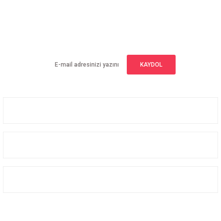
E-BÜLTEN ABONELİĞİ
Yeniliklerden haberdar olmak için haber bültenimize kaydolun
KAYDOL
Üyelik
Kurumsal
Alışveriş
Bizi Takip Edin