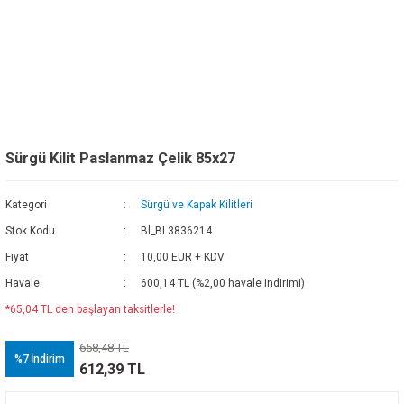
Sürgü Kilit Paslanmaz Çelik 85x27
Kategori
Sürgü ve Kapak Kilitleri
Stok Kodu
Bl_BL3836214
Fiyat
10,00 EUR + KDV
Havale
600,14 TL (%2,00 havale indirimi)
*65,04 TL den başlayan taksitlerle!
658,48 TL
%7
İndirim
612,39 TL