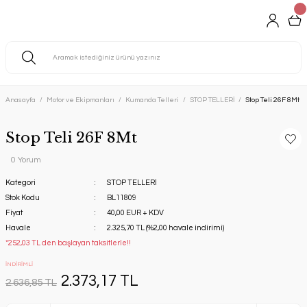
Anasayfa
Motor ve Ekipmanları
Kumanda Telleri
STOP TELLERİ
Stop Teli 26F 8Mt
Stop Teli 26F 8Mt
0 Yorum
Kategori
STOP TELLERİ
Stok Kodu
BL11809
Fiyat
40,00 EUR + KDV
Havale
2.325,70 TL (%2,00 havale indirimi)
*252,03 TL den başlayan taksitlerle!!
İNDİRİMLİ
2.373,17 TL
2.636,85 TL