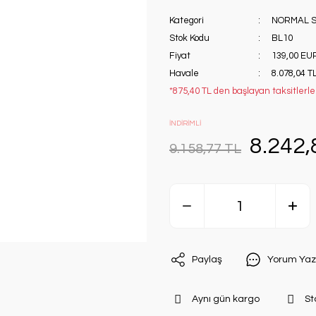
Kategori
NORMAL S
Stok Kodu
BL10
Fiyat
139,00 EU
Havale
8.078,04 TL
*875,40 TL den başlayan taksitlerle!
İNDİRİMLİ
8.242,
9.158,77 TL
Paylaş
Yorum Yaz
Aynı gün kargo
St