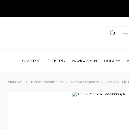
GÜVERTE
ELEKTRİK
NAVİGASYON
MOBİLYA
Anasayfa
Tesisat Malzemeleri
Sintine Pompaları
NORMAL SİNT