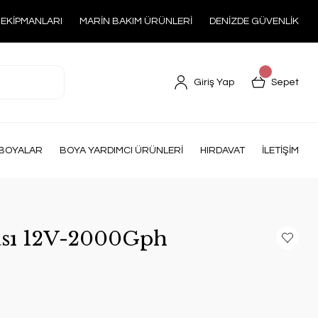
 EKİPMANLARI
MARİN BAKIM ÜRÜNLERİ
DENİZDE GÜVENLİK
Giriş Yap
Sepet
BOYALAR
BOYA YARDIMCI ÜRÜNLERİ
HIRDAVAT
İLETİŞİM
ası 12V-2000Gph