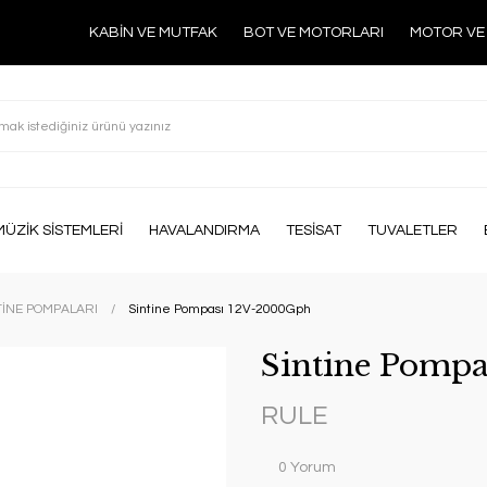
KABİN VE MUTFAK
BOT VE MOTORLARI
MOTOR VE
MÜZİK SİSTEMLERİ
HAVALANDIRMA
TESİSAT
TUVALETLER
İNE POMPALARI
Sintine Pompası 12V-2000Gph
Sintine Pomp
RULE
0 Yorum