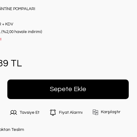
İNTİNE POMPALARI
R + KDV
 (%2,00 havale indirimi)
!
89 TL
Sepete Ekle
Karşılaştır
Tavsiye Et
Fiyat Alarmı
oktan Teslim