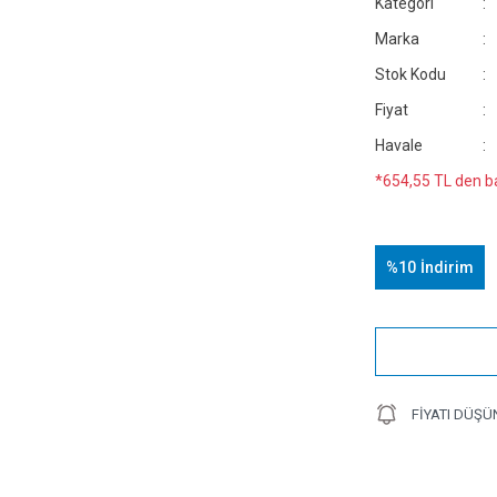
Kategori
Marka
Stok Kodu
Fiyat
Havale
*654,55 TL den ba
%10
İndirim
FIYATI DÜŞÜ