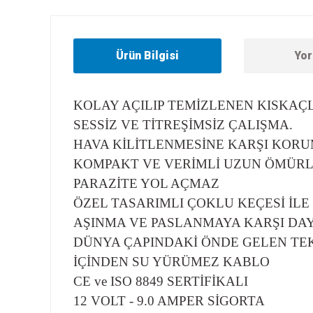
Ürün Bilgisi
Yor
KOLAY AÇILIP TEMİZLENEN KISKAÇL
SESSİZ VE TİTREŞİMSİZ ÇALIŞMA.
HAVA KİLİTLENMESİNE KARŞI KORU
KOMPAKT VE VERİMLİ UZUN ÖMÜR
PARAZİTE YOL AÇMAZ
ÖZEL TASARIMLI ÇOKLU KEÇESİ İL
AŞINMA VE PASLANMAYA KARŞI DA
DÜNYA ÇAPINDAKİ ÖNDE GELEN TEKN
İÇİNDEN SU YÜRÜMEZ KABLO
CE ve ISO 8849 SERTİFİKALI
12 VOLT - 9.0 AMPER SİGORTA