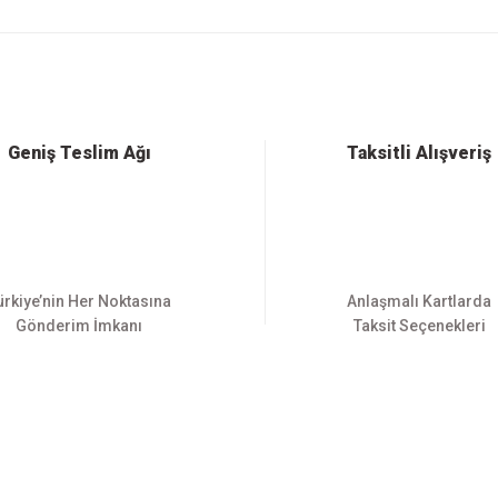
 konularda yetersiz gördüğünüz noktaları öneri formunu kullanarak tarafımıza ilet
Bu ürüne ilk yorumu siz yapın!
Yorum Yaz
Geniş Teslim Ağı
Taksitli Alışveriş
ürkiye’nin Her Noktasına
Anlaşmalı Kartlarda
Gönderim İmkanı
Taksit Seçenekleri
Gönder