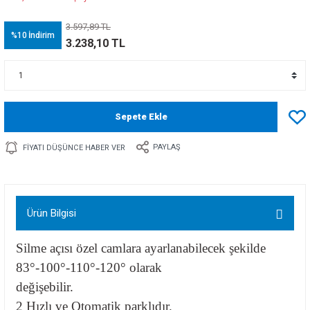
3.597,89 TL
%10
İndirim
3.238,10 TL
Sepete Ekle
PAYLAŞ
FIYATI DÜŞÜNCE HABER VER
Ürün Bilgisi
Silme açısı özel camlara ayarlanabilecek şekilde
83°-100°-110°-120° olarak
değişebilir.
2 Hızlı ve Otomatik parklıdır.