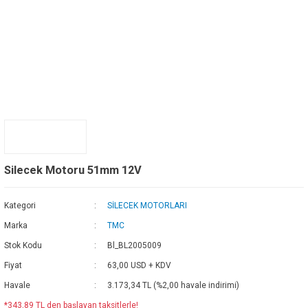
Silecek Motoru 51mm 12V
Kategori
SİLECEK MOTORLARI
Marka
TMC
Stok Kodu
Bl_BL2005009
Fiyat
63,00 USD + KDV
Havale
3.173,34 TL (%2,00 havale indirimi)
*343,89 TL den başlayan taksitlerle!