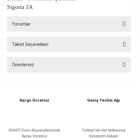
Sigorta 3A
Yorumlar
Taksit Seçenekleri
Bu ürüne ilk yorumu siz yapın!
Önerileriniz
Yorum Yaz
Bu ürünün fiyat bilgisi, resim, ürün açıklamalarında ve diğer konularda
yetersiz gördüğünüz noktaları öneri formunu kullanarak tarafımıza
iletebilirsiniz.
Görüş ve önerileriniz için teşekkür ederiz.
Kargo Ücretsiz
Geniş Teslim Ağı
Ürün resmi kalitesiz, bozuk veya görüntülenemiyor.
Ürün açıklamasında eksik bilgiler bulunuyor.
Ürün bilgilerinde hatalar bulunuyor.
5000Tl Üzeri Alışverişlerinizde
Türkiye’nin Her Noktasına
Kargo Ücretsiz
Gönderim İmkanı