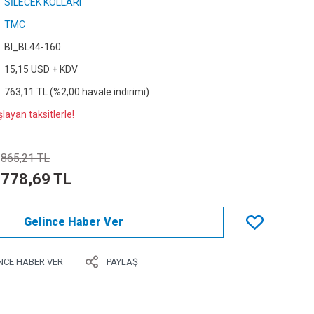
SİLECEK KOLLARI
TMC
Bl_BL44-160
15,15 USD + KDV
763,11 TL (%2,00 havale indirimi)
layan taksitlerle!
865,21 TL
778,69 TL
Gelince Haber Ver
NCE HABER VER
PAYLAŞ