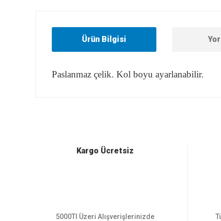
Ürün Bilgisi
Yor
Paslanmaz çelik. Kol boyu ayarlanabilir.
Bu ürünün fiyat bilgisi, resim, ürün açıklamalarında ve diğer
Görüş ve önerileriniz için teşekkür ederiz.
Ürün resmi kalitesiz, bozuk veya görüntülenemiyor.
Ürün açıklamasında eksik bilgiler bulunuyor.
Ürün bilgilerinde hatalar bulunuyor.
Kargo Ücretsiz
Ürün fiyatı diğer sitelerden daha pahalı.
Bu ürüne benzer farklı alternatifler olmalı.
5000Tl Üzeri Alışverişlerinizde
T