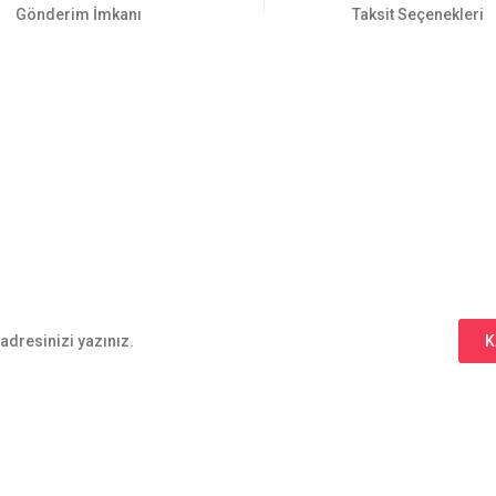
Gönderim İmkanı
Taksit Seçenekleri
Gönder
E-BÜLTEN ABONELİĞİ
Yeniliklerden haberdar olmak için haber bültenimize kaydolun
K
l
Alışveriş