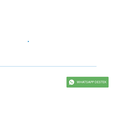
Facebook
Instagram
Twitter
Youtube
maktadır.
WHATSAPP DESTEK