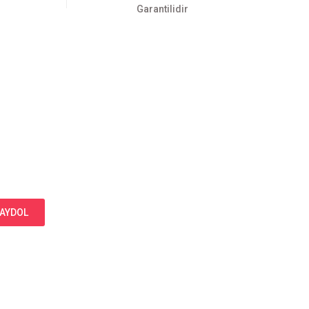
Garantilidir
AYDOL
Bizi Takip Edin