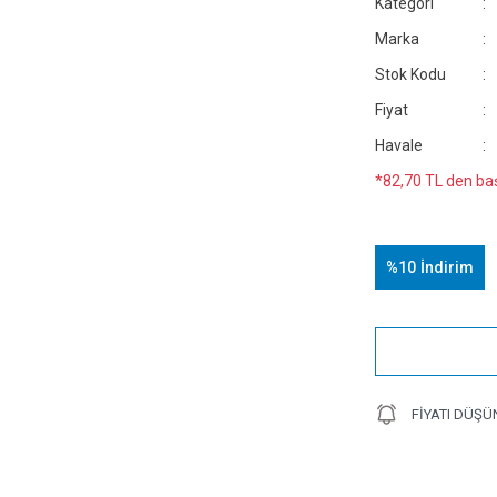
Kategori
Marka
Stok Kodu
Fiyat
Havale
*82,70 TL den baş
%10
İndirim
FIYATI DÜŞÜ