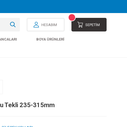
HESABIM
SEPETİM
ANCALARI
BOYA ÜRÜNLERI
lu Tekli 235-315mm