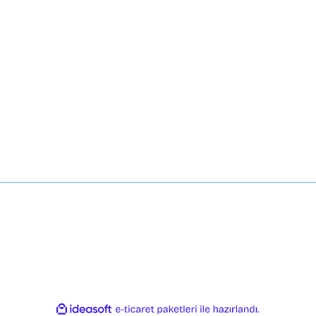
Mesafeli Satış Sözleşmesi
ormu
Gizlilik ve Güvenlik
dirim Formu
İptal İade Koşullari
bi
Kişisel Veriler Politikası
AT Tüm hakları saklıdır. Kredi kartı bilgileriniz 256bit SSL sertifikası ile korun
ile
ideasoft
e-