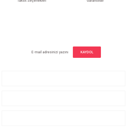
Taksit Seçenekleri
Garantilidir
Gönder
E-BÜLTEN ABONELİĞİ
Yeniliklerden haberdar olmak için haber bültenimize kaydolun
KAYDOL
Üyelik
Kurumsal
Alışveriş