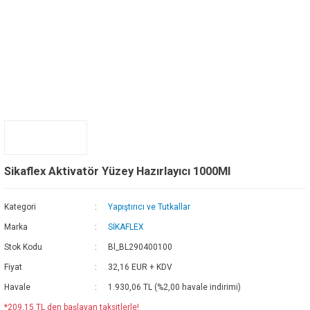
Sikaflex Aktivatör Yüzey Hazırlayıcı 1000Ml
Kategori
Yapıştırıcı ve Tutkallar
Marka
SİKAFLEX
Stok Kodu
Bl_BL290400100
Fiyat
32,16 EUR + KDV
Havale
1.930,06 TL (%2,00 havale indirimi)
*209,15 TL den başlayan taksitlerle!