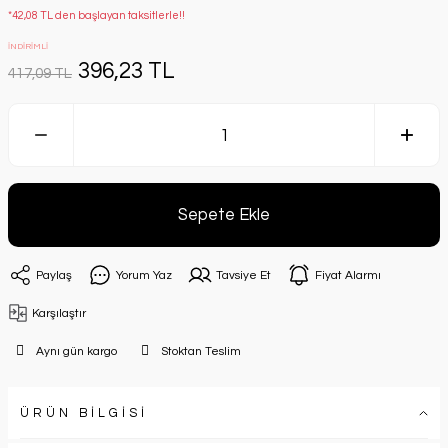
*42,08 TL den başlayan taksitlerle!!
İNDİRİMLİ
396,23 TL
417,09 TL
Sepete Ekle
Paylaş
Yorum Yaz
Tavsiye Et
Fiyat Alarmı
Karşılaştır
Aynı gün kargo
Stoktan Teslim
ÜRÜN BİLGİSİ