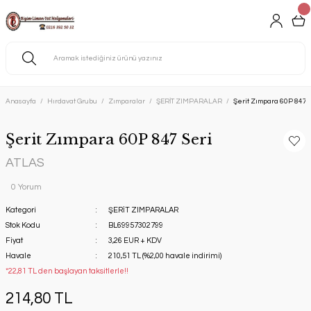
Anasayfa
Hırdavat Grubu
Zımparalar
ŞERİT ZIMPARALAR
Şerit Zımpara 60P 847 
Şerit Zımpara 60P 847 Seri
ATLAS
0 Yorum
Kategori
ŞERİT ZIMPARALAR
Stok Kodu
BL69957302799
Fiyat
3,26 EUR + KDV
Havale
210,51 TL (%2,00 havale indirimi)
*22,81 TL den başlayan taksitlerle!!
214,80 TL