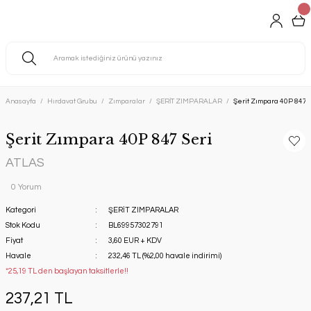
Anasayfa
Hırdavat Grubu
Zımparalar
ŞERİT ZIMPARALAR
Şerit Zımpara 40P 847 
Şerit Zımpara 40P 847 Seri
ATLAS
0 Yorum
Kategori
ŞERİT ZIMPARALAR
Stok Kodu
BL69957302791
Fiyat
3,60 EUR + KDV
Havale
232,46 TL (%2,00 havale indirimi)
*25,19 TL den başlayan taksitlerle!!
237,21 TL