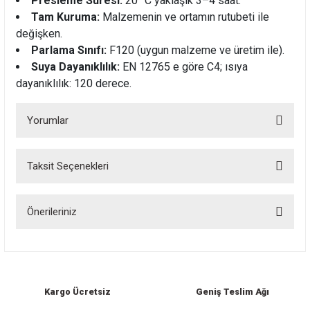
Presleme Süresi:
20 °C yaklaşık 3–4 saat.
Tam Kuruma:
Malzemenin ve ortamın rutubeti ile
değişken.
Parlama Sınıfı:
F120 (uygun malzeme ve üretim ile).
Suya Dayanıklılık:
EN 12765 e göre C4; ısıya
dayanıklılık: 120 derece.
Yorumlar
Taksit Seçenekleri
Bu ürüne ilk yorumu siz yapın!
Önerileriniz
Yorum Yaz
Bu ürünün fiyat bilgisi, resim, ürün açıklamalarında ve diğer konularda
yetersiz gördüğünüz noktaları öneri formunu kullanarak tarafımıza
iletebilirsiniz.
Görüş ve önerileriniz için teşekkür ederiz.
Kargo Ücretsiz
Geniş Teslim Ağı