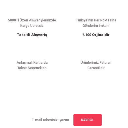
Ürün resmi kalitesiz, bozuk veya görüntülenemiyor.
Ürün açıklamasında eksik bilgiler bulunuyor.
Ürün bilgilerinde hatalar bulunuyor.
5000Tl Üzeri Alışverişlerinizde
Türkiye’nin Her Noktasına
Kargo Ücretsiz
Gönderim İmkanı
Ürün fiyatı diğer sitelerden daha pahalı.
Taksitli Alışveriş
%100 Orjinaldir
Bu ürüne benzer farklı alternatifler olmalı.
Anlaşmalı Kartlarda
Ürünlerimiz Faturalı
Taksit Seçenekleri
Garantilidir
Gönder
E-BÜLTEN ABONELİĞİ
Yeniliklerden haberdar olmak için haber bültenimize kaydolun
KAYDOL