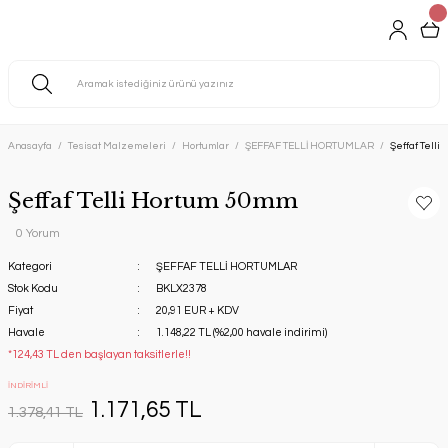
Anasayfa
Tesisat Malzemeleri
Hortumlar
ŞEFFAF TELLİ HORTUMLAR
Şeffaf Telli
Şeffaf Telli Hortum 50mm
0 Yorum
Kategori
ŞEFFAF TELLİ HORTUMLAR
Stok Kodu
BKLX2378
Fiyat
20,91 EUR + KDV
Havale
1.148,22 TL (%2,00 havale indirimi)
*124,43 TL den başlayan taksitlerle!!
İNDİRİMLİ
1.171,65 TL
1.378,41 TL