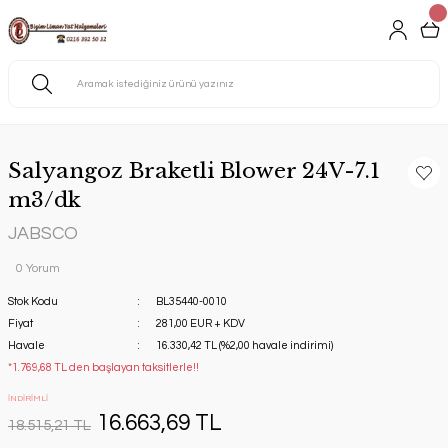
Salyangoz Braketli Blower 24V-7.1
m3/dk
JABSCO
0 Yorum
Stok Kodu
BL35440-0010
Fiyat
281,00 EUR + KDV
Havale
16.330,42 TL (%2,00 havale indirimi)
*1.769,68 TL den başlayan taksitlerle!!
İNDİRİMLİ
16.663,69 TL
18.515,21 TL