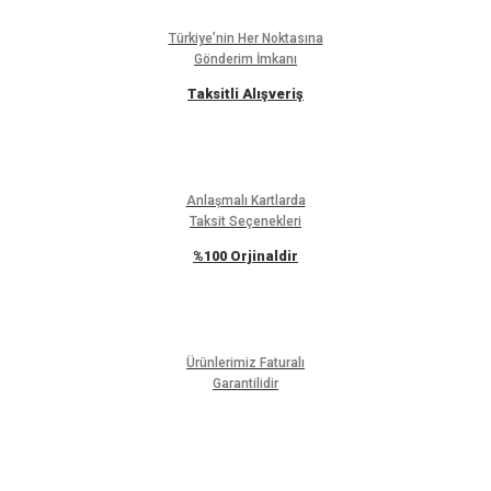
Türkiye’nin Her Noktasına
Gönderim İmkanı
Taksitli Alışveriş
Anlaşmalı Kartlarda
Taksit Seçenekleri
%100 Orjinaldir
Ürünlerimiz Faturalı
Garantilidir
E-BÜLTEN ABONELİĞİ