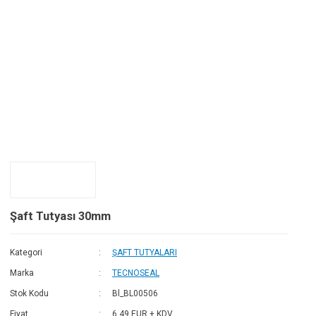
Fa
Go
Şaft Tutyası 30mm
Kategori
ŞAFT TUTYALARI
Marka
TECNOSEAL
Stok Kodu
Bl_BL00506
Fiyat
6,49 EUR + KDV