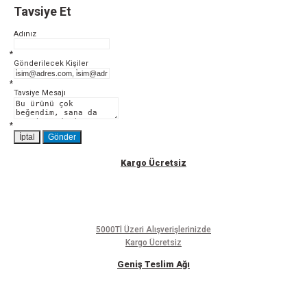
Ürün resmi kalitesiz, bozuk veya görüntülenemiyor.
Tavsiye Et
Ürün açıklamasında eksik bilgiler bulunuyor.
Ürün bilgilerinde hatalar bulunuyor.
Adınız
Ürün fiyatı diğer sitelerden daha pahalı.
Bu ürüne benzer farklı alternatifler olmalı.
*
Gönderilecek Kişiler
*
Tavsiye Mesajı
Gönder
*
İptal
Gönder
Kargo Ücretsiz
5000Tl Üzeri Alışverişlerinizde
Kargo Ücretsiz
Geniş Teslim Ağı