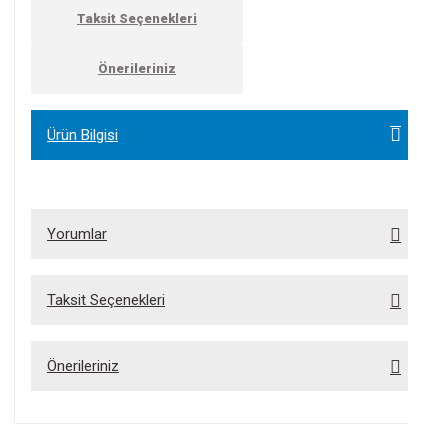
Taksit Seçenekleri
Önerileriniz
Ürün Bilgisi
Yorumlar
Bu ürüne ilk yorumu siz yapın!
Yorum Yaz
Taksit Seçenekleri
Önerileriniz
Bu ürünün fiyat bilgisi, resim, ürün açıklamalarında ve diğer konularda yetersiz
gördüğünüz noktaları öneri formunu kullanarak tarafımıza iletebilirsiniz.
Görüş ve önerileriniz için teşekkür ederiz.