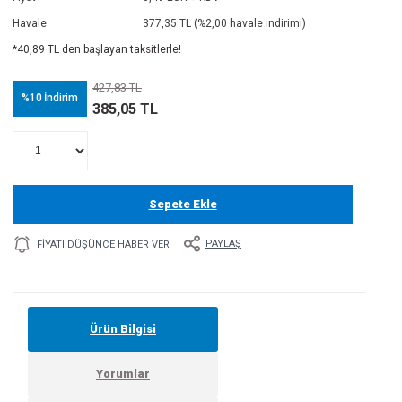
Havale
377,35 TL (%2,00 havale indirimi)
*40,89 TL den başlayan taksitlerle!
427,83 TL
%10
İndirim
385,05 TL
Sepete Ekle
PAYLAŞ
FIYATI DÜŞÜNCE HABER VER
Ürün Bilgisi
Yorumlar