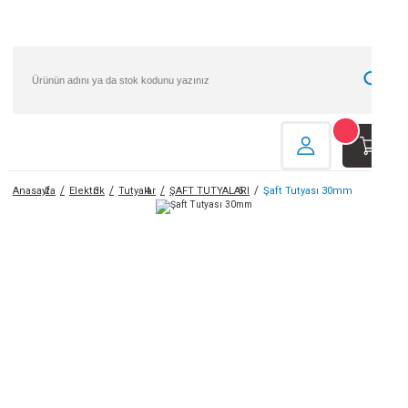
Ho
Hız
Anasayfa
Elektrik
Tutyalar
ŞAFT TUTYALARI
Şaft Tutyası 30mm
Gi
He
Kol