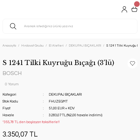
Anasayfa
Hırdavat Grubu
El Aletleri
DEKUPAJ BIÇAKLARI
S 1241 Tilki Kuyruğu Bıç
S 1241 Tilki Kuyruğu Bıçağı (3'lü)
BOSCH
0 Yorum
Kategori
DEKUPAJ BIÇAKLARI
Stok Kodu
FHUZEGMT
Fiyat
51,00 EUR + KDV
Havale
3.283,07 TL (%2,00 havale indirimi)
*355,78 TL den başlayan taksitlerle!!
3.350,07 TL