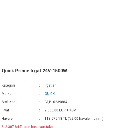
Quick Prince Irgat 24V-1500W
Kategori
Irgatlar
Marka
QUICK
Stok Kodu
Bl_BL0239884
Fiyat
2.000,00 EUR + KDV
Havale
113.575,18 TL (%2,00 havale indirimi)
*12.307,84 TL den başlayan taksitlerle!