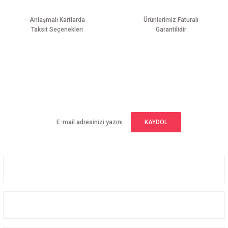
Anlaşmalı Kartlarda
Ürünlerimiz Faturalı
Taksit Seçenekleri
Garantilidir
Gönder
E-BÜLTEN ABONELİĞİ
Yeniliklerden haberdar olmak için haber bültenimize kaydolun
KAYDOL
Üyelik
Kurumsal