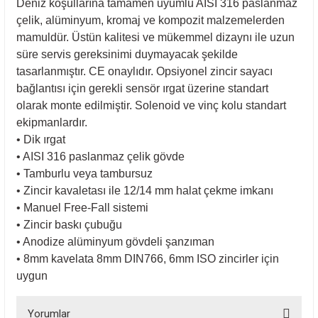
Deniz koşullarına tamamen uyumlu AISI 316 paslanmaz
çelik, alüminyum, kromaj ve kompozit malzemelerden
mamuldür. Üstün kalitesi ve mükemmel dizaynı ile uzun
süre servis gereksinimi duymayacak şekilde
tasarlanmıştır. CE onaylıdır. Opsiyonel zincir sayacı
bağlantısı için gerekli sensör ırgat üzerine standart
olarak monte edilmiştir. Solenoid ve vinç kolu standart
ekipmanlardır.
• Dik ırgat
• AISI 316 paslanmaz çelik gövde
• Tamburlu veya tambursuz
• Zincir kavaletası ile 12/14 mm halat çekme imkanı
• Manuel Free-Fall sistemi
• Zincir baskı çubuğu
• Anodize alüminyum gövdeli şanzıman
• 8mm kavelata 8mm DIN766, 6mm ISO zincirler için
uygun
Yorumlar