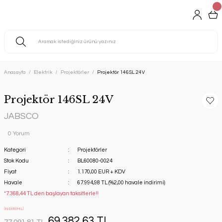
Anasayfa
Elektrik
Projektörler
Projektör 146SL 24V
Projektör 146SL 24V
JABSCO
0 Yorum
Kategori
Projektörler
Stok Kodu
BL60080-0024
Fiyat
1.170,00 EUR + KDV
Havale
67.994,98 TL (%2,00 havale indirimi)
*7.368,44 TL den başlayan taksitlerle!!
İNDİRİMLİ
69.382,63 TL