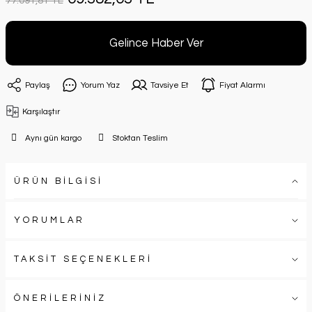
77.091,81 TL
Gelince Haber Ver
Paylaş
Yorum Yaz
Tavsiye Et
Fiyat Alarmı
Karşılaştır
Aynı gün kargo
Stoktan Teslim
ÜRÜN BİLGİSİ
YORUMLAR
TAKSİT SEÇENEKLERİ
ÖNERİLERİNİZ