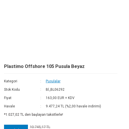
Fa
Go
Plastimo Offshore 105 Pusula Beyaz
Kategori
Pusulalar
Stok Kodu
Bl_BL06292
Fiyat
163,00 EUR + KDV
Havale
9.477,24 TL (%2,00 havale indirimi)
*1.027,02 TL den başlayan taksitlerle!
10.745,17 TL