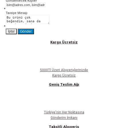
Gönderilecek Kişiler
*
Tavsiye Mesajı
Gönder
*
İptal
Gönder
Kargo Ücretsiz
5000Tl Üzeri Alışverişlerinizde
Kargo Ücretsiz
Geniş Teslim Ağı
Türkiye’nin Her Noktasına
Gönderim İmkanı
Taksitli Alışveriş