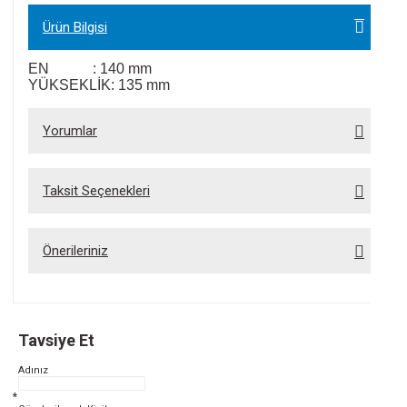
Ürün Bilgisi
EN : 140 mm
YÜKSEKLİK: 135 mm
Yorumlar
Bu ürüne ilk yorumu siz yapın!
Yorum Yaz
Taksit Seçenekleri
Önerileriniz
Bu ürünün fiyat bilgisi, resim, ürün açıklamalarında ve diğer konularda yetersiz
gördüğünüz noktaları öneri formunu kullanarak tarafımıza iletebilirsiniz.
Görüş ve önerileriniz için teşekkür ederiz.
Ürün resmi kalitesiz, bozuk veya görüntülenemiyor.
Tavsiye Et
Ürün açıklamasında eksik bilgiler bulunuyor.
Ürün bilgilerinde hatalar bulunuyor.
Adınız
Ürün fiyatı diğer sitelerden daha pahalı.
Bu ürüne benzer farklı alternatifler olmalı.
*