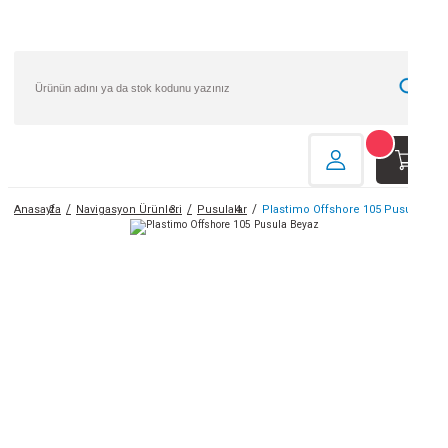
Ho
Hız
Anasayfa
Navigasyon Ürünleri
Pusulalar
Plastimo Offshore 105 Pusula Bey
Gi
He
Kol