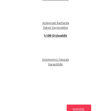
Anlaşmalı Kartlarda
Taksit Seçenekleri
%100 Orjinaldir
Ürünlerimiz Faturalı
Garantilidir
E-BÜLTEN ABONELİĞİ
Yeniliklerden haberdar olmak için haber bültenimize kaydolun
KAYDOL