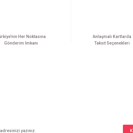
ürkiye’nin Her Noktasına
Anlaşmalı Kartlarda
Gönderim İmkanı
Taksit Seçenekleri
Gönder
E-BÜLTEN ABONELİĞİ
Yeniliklerden haberdar olmak için haber bültenimize kaydolun
K