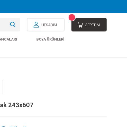
HESABIM
SEPETİM
ANCALARI
BOYA ÜRÜNLERI
pak 243x607