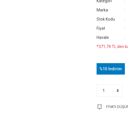
Kategori
Marka
Stok Kodu
Fiyat
Havale
*371,74 TL den ba
%10
İndirim
FIYATI DÜŞÜ