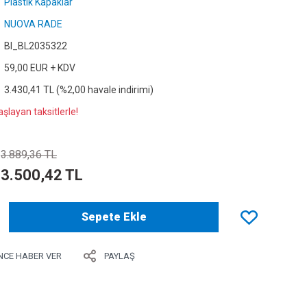
Plastik Kapaklar
NUOVA RADE
Bl_BL2035322
59,00 EUR + KDV
3.430,41 TL (%2,00 havale indirimi)
şlayan taksitlerle!
3.889,36 TL
3.500,42 TL
Sepete Ekle
NCE HABER VER
PAYLAŞ