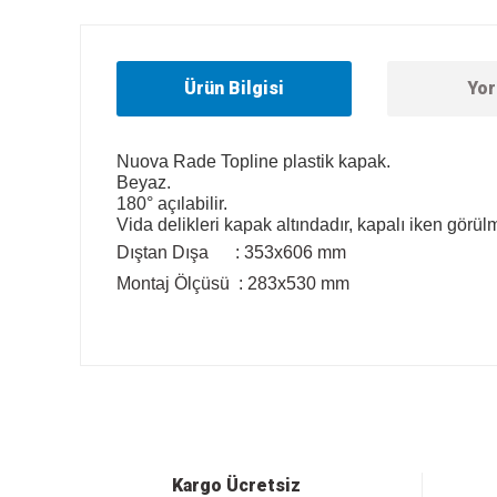
Ürün Bilgisi
Yor
Nuova Rade Topline plastik kapak.
Beyaz.
180° açılabilir.
Vida delikleri kapak altındadır, kapalı iken görül
Dıştan Dışa : 353x606 mm
Montaj Ölçüsü : 283x530 mm
Bu ürünün fiyat bilgisi, resim, ürün açıklamalarında ve diğer
Görüş ve önerileriniz için teşekkür ederiz.
Ürün resmi kalitesiz, bozuk veya görüntülenemiyor.
Ürün açıklamasında eksik bilgiler bulunuyor.
Ürün bilgilerinde hatalar bulunuyor.
Kargo Ücretsiz