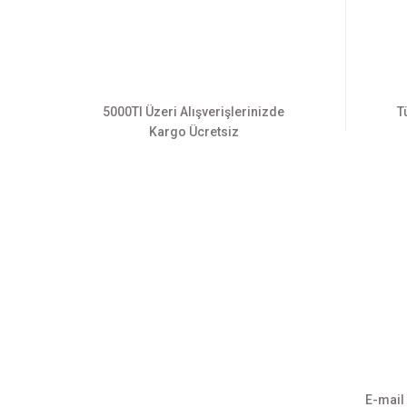
Ürün fiyatı diğer sitelerden daha pahalı.
Bu ürüne benzer farklı alternatifler olmalı.
5000Tl Üzeri Alışverişlerinizde
T
Kargo Ücretsiz