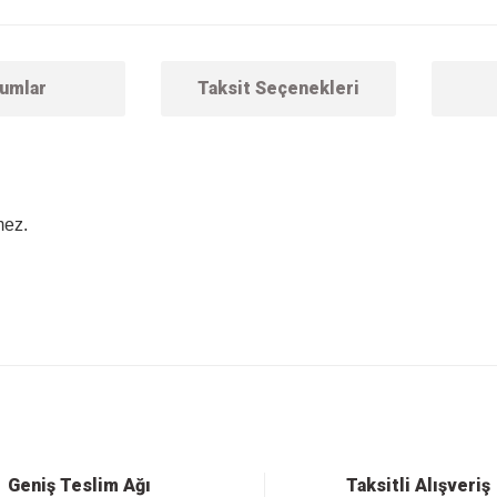
umlar
Taksit Seçenekleri
mez.
 konularda yetersiz gördüğünüz noktaları öneri formunu kullanarak tarafımıza ilet
Bu ürüne ilk yorumu siz yapın!
Yorum Yaz
Geniş Teslim Ağı
Taksitli Alışveriş