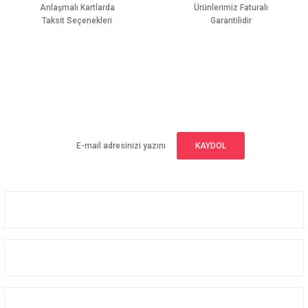
Anlaşmalı Kartlarda
Ürünlerimiz Faturalı
Taksit Seçenekleri
Garantilidir
Gönder
E-BÜLTEN ABONELİĞİ
Yeniliklerden haberdar olmak için haber bültenimize kaydolun
KAYDOL
Üyelik
Kurumsal
Alışveriş