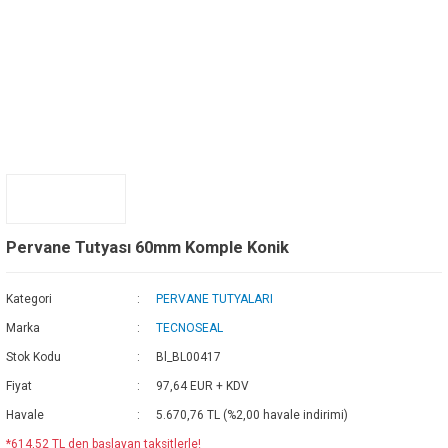
Pervane Tutyası 60mm Komple Konik
Kategori
PERVANE TUTYALARI
Marka
TECNOSEAL
Stok Kodu
Bl_BL00417
Fiyat
97,64 EUR + KDV
Havale
5.670,76 TL (%2,00 havale indirimi)
*614,52 TL den başlayan taksitlerle!