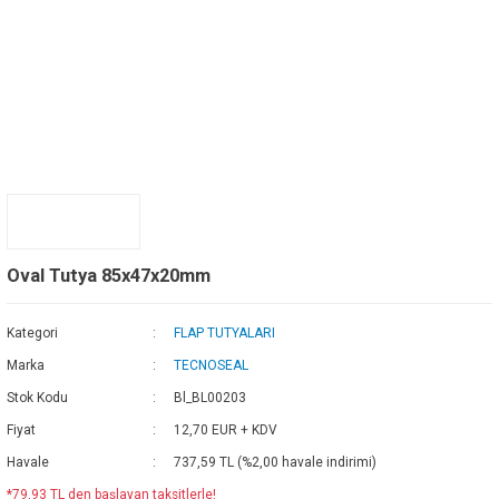
Oval Tutya 85x47x20mm
Kategori
FLAP TUTYALARI
Marka
TECNOSEAL
Stok Kodu
Bl_BL00203
Fiyat
12,70 EUR + KDV
Havale
737,59 TL (%2,00 havale indirimi)
*79,93 TL den başlayan taksitlerle!