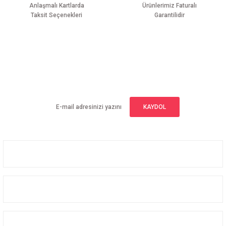
Anlaşmalı Kartlarda
Ürünlerimiz Faturalı
Taksit Seçenekleri
Garantilidir
Gönder
E-BÜLTEN ABONELİĞİ
Yeniliklerden haberdar olmak için haber bültenimize kaydolun
KAYDOL
Üyelik
Kurumsal
Alışveriş