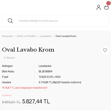
Anasayfa
Kabin ve Mutfak
Lavabolar
Oval Lavabo Krom
Oval Lavabo Krom
0 Yorum
Kategori
Lavabolar
Stok Kodu
BL5036684
Fiyat
104,00 EUR + KDV
Havale
5.710,89 TL (%2,00 havale indirimi)
*618,87 TL den başlayan taksitlerle!!
İNDİRİMLİ
5.827,44 TL
6.855,81 TL