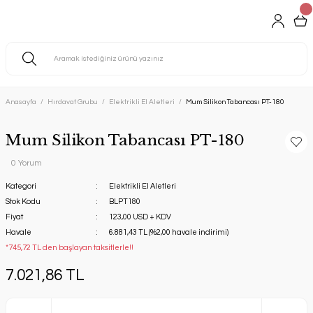
Anasayfa
Hırdavat Grubu
Elektrikli El Aletleri
Mum Silikon Tabancası PT-180
Mum Silikon Tabancası PT-180
0 Yorum
Kategori
Elektrikli El Aletleri
Stok Kodu
BLPT180
Fiyat
123,00 USD + KDV
Havale
6.881,43 TL (%2,00 havale indirimi)
*745,72 TL den başlayan taksitlerle!!
7.021,86 TL