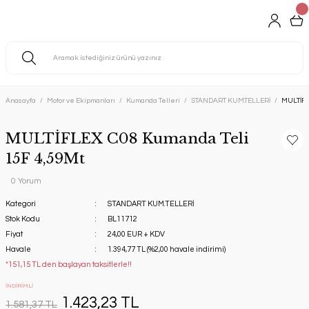
Anasayfa
Motor ve Ekipmanları
Kumanda Telleri
STANDART KUM.TELLERİ
MULTİFL
MULTİFLEX C08 Kumanda Teli
15F 4,59Mt
0 Yorum
Kategori
STANDART KUM.TELLERİ
Stok Kodu
BL11712
Fiyat
24,00 EUR + KDV
Havale
1.394,77 TL (%2,00 havale indirimi)
*151,15 TL den başlayan taksitlerle!!
İNDİRİMLİ
1.423,23 TL
1.581,37 TL