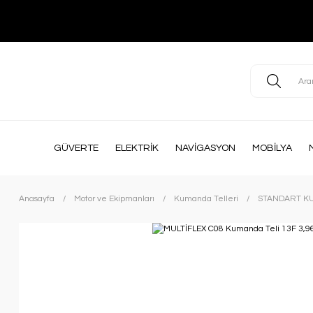
GÜVERTE
ELEKTRİK
NAVİGASYON
MOBİLYA
Anasayfa
Motor ve Ekipmanları
Kumanda Telleri
STANDART KU