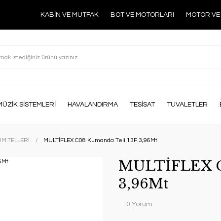
KABİN VE MUTFAK
BOT VE MOTORLARI
MOTOR VE
MÜZİK SİSTEMLERİ
HAVALANDIRMA
TESİSAT
TUVALETLER
M.TELLERİ
MULTİFLEX C08 Kumanda Teli 13F 3,96Mt
MULTİFLEX C
3,96Mt
0 Yorum