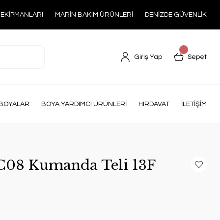
 EKİPMANLARI
MARİN BAKIM ÜRÜNLERİ
DENİZDE GÜVENLİK
Giriş Yap
Sepet
BOYALAR
BOYA YARDIMCI ÜRÜNLERİ
HIRDAVAT
İLETİŞİM
08 Kumanda Teli 13F