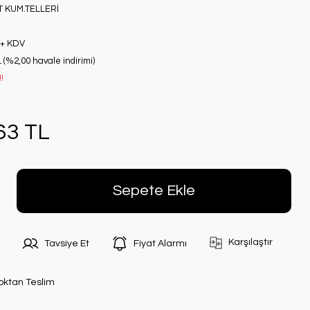
 KUM.TELLERİ
 + KDV
 (%2,00 havale indirimi)
!
63 TL
Sepete Ekle
Karşılaştır
Tavsiye Et
Fiyat Alarmı
oktan Teslim