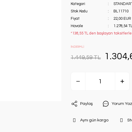
Kategori
STANDART
Stok Kodu
BL11710
Fiyat
22,00 EUR
Havale
1.278,54 TL
*138,55 TL den başlayan taksitlerle!
İNDİRİMLİ
1.304,
1.449,59 TL
Paylaş
Yorum Yaz
Aynı gün kargo
St