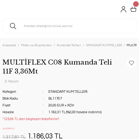
Anasayfa
Motor ve Ekipmanları
Kumanda Telleri
STANDART KUM.TELLERİ
MULTİFL
MULTİFLEX C08 Kumanda Teli
11F 3,36Mt
0 Yorum
Kategori
STANDART KUM.TELLERİ
Stok Kodu
BL11707
Fiyat
20,00 EUR + KDV
Havale
1.162,31 TL (%2,00 havale indirimi)
*125,96 TL den başlayan taksitlerle!!
İNDİRİMLİ
1.186,03 TL
1.317,81 TL