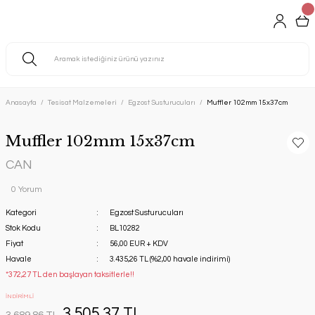
Anasayfa
Tesisat Malzemeleri
Egzost Susturucuları
Muffler 102mm 15x37cm
Muffler 102mm 15x37cm
CAN
0 Yorum
Kategori
Egzost Susturucuları
Stok Kodu
BL10282
Fiyat
56,00 EUR + KDV
Havale
3.435,26 TL (%2,00 havale indirimi)
*372,27 TL den başlayan taksitlerle!!
İNDİRİMLİ
3.505,37 TL