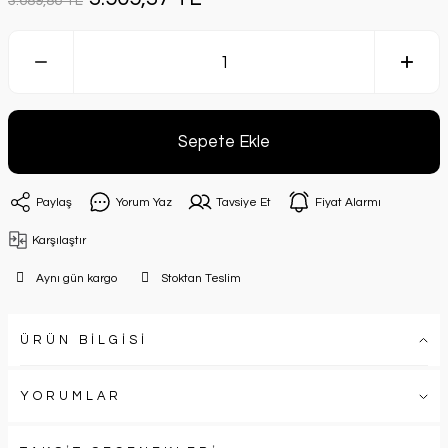
3.689,86 TL
Sepete Ekle
Paylaş
Yorum Yaz
Tavsiye Et
Fiyat Alarmı
Karşılaştır
Aynı gün kargo
Stoktan Teslim
ÜRÜN BİLGİSİ
YORUMLAR