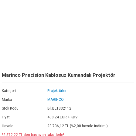
Marinco Precision Kablosuz Kumandalı Projektör
Kategori
Projektörler
Marka
MARINCO
Stok Kodu
Bl_BL1332112
Fiyat
408,24 EUR + KDV
Havale
23.736,12 TL (%2,00 havale indirimi)
*2.572,22 TL den başlayan taksitlerle!