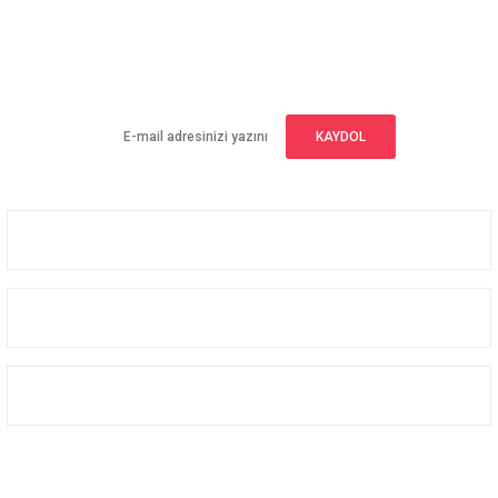
E-BÜLTEN ABONELİĞİ
Yeniliklerden haberdar olmak için haber bültenimize kaydolun
KAYDOL
Üyelik
Kurumsal
Alışveriş
Bizi Takip Edin