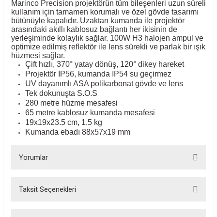
Marinco Precision projektörün tüm bileşenleri uzun süreli
kullanım için tamamen korumalı ve özel gövde tasarımı
bütünüyle kapalıdır. Uzaktan kumanda ile projektör
arasındaki akıllı kablosuz bağlantı her ikisinin de
yerleşiminde kolaylık sağlar. 100W H3 halojen ampul ve
optimize edilmiş reflektör ile lens sürekli ve parlak bir ışık
hüzmesi sağlar.
Çift hızlı, 370° yatay dönüş, 120° dikey hareket
Projektör IP56, kumanda IP54 su geçirmez
UV dayanımlı ASA polikarbonat gövde ve lens
Tek dokunuşta S.O.S
280 metre hüzme mesafesi
65 metre kablosuz kumanda mesafesi
19x19x23.5 cm, 1.5 kg
Kumanda ebadı 88x57x19 mm
Yorumlar
Taksit Seçenekleri
Bu ürüne ilk yorumu siz yapın!