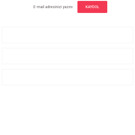
KAYDOL
Üyelik
Kurumsal
Alışveriş
Bizi Takip Edin
Facebook
Instagram
Twitter