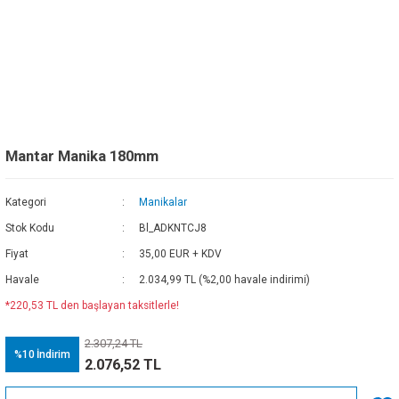
Mantar Manika 180mm
Kategori
Manikalar
Stok Kodu
Bl_ADKNTCJ8
Fiyat
35,00 EUR + KDV
Havale
2.034,99 TL (%2,00 havale indirimi)
*220,53 TL den başlayan taksitlerle!
2.307,24 TL
%10
İndirim
2.076,52 TL