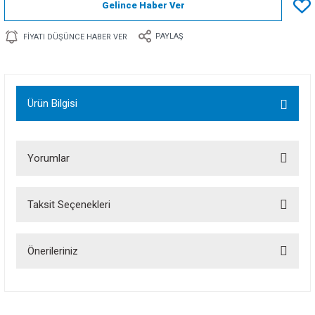
Gelince Haber Ver
PAYLAŞ
FIYATI DÜŞÜNCE HABER VER
Ürün Bilgisi
Yorumlar
Taksit Seçenekleri
Bu ürüne ilk yorumu siz yapın!
Önerileriniz
Yorum Yaz
Bu ürünün fiyat bilgisi, resim, ürün açıklamalarında ve diğer konularda
yetersiz gördüğünüz noktaları öneri formunu kullanarak tarafımıza
iletebilirsiniz.