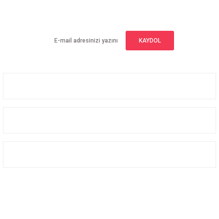
Yeniliklerden haberdar olmak için haber bültenimize kaydolun
KAYDOL
Üyelik
Kurumsal
Alışveriş
Bizi Takip Edin
Facebook