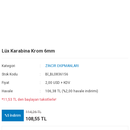
Lüx Karabina Krom 6mm
Kategori
ZİNCİR EKİPMANLARI
Stok Kodu
Bl_BL0836156
Fiyat
2,00 USD + KDV
Havale
106,38 TL (%2,00 havale indirimi)
*11,53 TL den başlayan taksitlerle!
114,26 TL
%5
İndirim
108,55 TL